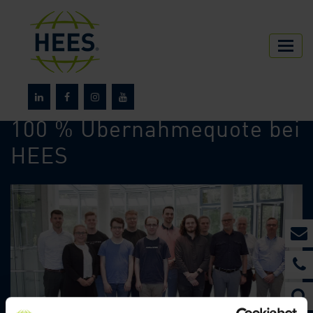
HEES
Über HEES
News
100 % Übernahmequote bei
HEES