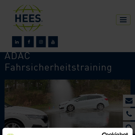
HEES
Über HEES
News
ADAC
Fahrsicherheitstraining