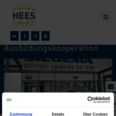
HEES
Über HEES
News
Ausbildungskooperation
Zustimmung
Details
Über Cookies