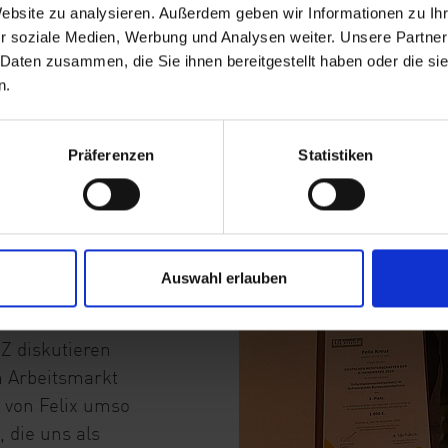
Website zu analysieren. Außerdem geben wir Informationen zu I
r soziale Medien, Werbung und Analysen weiter. Unsere Partner
 Neumann, CEO
 Daten zusammen, die Sie ihnen bereitgestellt haben oder die s
rreichte ihm für
n.
aille ein Ticket
lin, inklusive
Präferenzen
Statistiken
auch Prokurist
n Meister zum
eitete: „Wir
Auswahl erlauben
eder als
tandard. In einer
 Z diskutieren
m Arbeitsmarkt
 von Felix umso
, die uns als