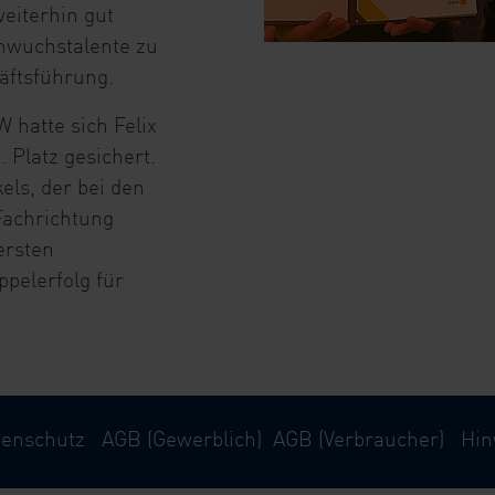
eiterhin gut
chwuchstalente zu
häftsführung.
 hatte sich Felix
 Platz gesichert.
els, der bei den
Fachrichtung
ersten
ppelerfolg für
tenschutz
AGB (Gewerblich)
AGB (Verbraucher)
Hin