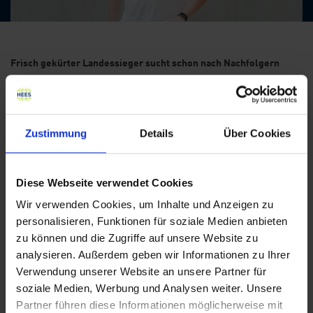
Frisch gekürter Landessieger sucht schon nach Nachfolgern
Grade erst wurde die Hees Bürowelt GmbH wieder
deutschlandweit unter die 500 besten Ausbildungsbetriebe
gewählt. Vom Wirtschaftsmagazin Capital und den
Personalmarketing-Experten von Ausbildung.de erhielt die
Zustimmung
Details
Über Cookies
Unternehmensgruppe mit 5 von 5 möglichen Sternen im Rahmen
einer umfangreichen Studie die Höchstwertung.
Diese Webseite verwendet Cookies
Die hohen Standards der Ausbildung, die sich durch eine
fürsorgliche Betreuung, innovative Lernmethoden und das
Wir verwenden Cookies, um Inhalte und Anzeigen zu
Engagement des Unternehmens kennzeichnen, tragen seit vielen
personalisieren, Funktionen für soziale Medien anbieten
Jahren spürbare Früchte. Die sich immer wieder in
zu können und die Zugriffe auf unsere Website zu
Auszeichnungen niederschlagen. Derzeit liegt das Unternehmen
analysieren. Außerdem geben wir Informationen zu Ihrer
Hees Bürowelt im deutschlandweiten Vergleich in der IT-
Verwendung unserer Website an unsere Partner für
Ausbildung an der absoluten Spitze.
soziale Medien, Werbung und Analysen weiter. Unsere
Ein weiteres besonderes Highlight: Philipp Dürrwächter, der seine
Partner führen diese Informationen möglicherweise mit