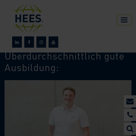
HEES
Über HEES
News
Überdurchschnittlich gute
Ausbildung: