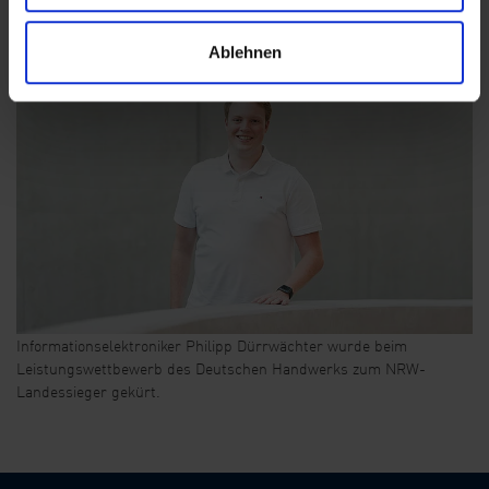
Hier finden Sie alle Ausbildungserfolge der Hees Bürowelt
.
Ablehnen
Informationselektroniker Philipp Dürrwächter wurde beim
Leistungswettbewerb des Deutschen Handwerks zum NRW-
Landessieger gekürt.