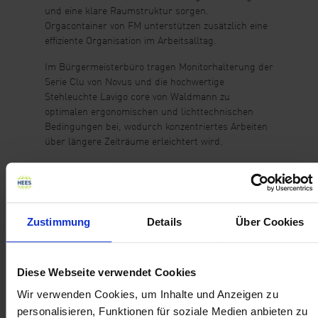
und eine klare Raumstruktur sorgen.
Orgacontainer von FM unterstützen zusätzlich eine
effiziente Organisation im Arbeitsalltag.
Im Bürgermeisterbüro tragen Monitorhalterung der
Serie Clu von Novus und die hochwertige
Stehleuchte Lavigo core von Waldmann zu
optimalen ergonomischen und lichttechnischen
Bedingungen bei, wodurch konzentriertes Arbeiten
über längere Zeiträume erleichtert wird.
Zustimmung
Details
Über Cookies
Diese Webseite verwendet Cookies
Wir verwenden Cookies, um Inhalte und Anzeigen zu
personalisieren, Funktionen für soziale Medien anbieten zu