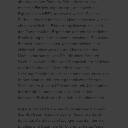
altehrwürdigen Rathaus-Gebäude steht das
moderne Einrichtungskonzept, das durch die
Experten von HEES umgesetzt wurde. Für das
Rathaus des Marktfleckens Mengerskirchen wurde
ein ganzheitliches Einrichtungskonzept realisiert,
das Funktionalität, Ergonomie und ein einheitliches
Erscheinungsbild miteinander verbindet. Zentrales
Element in nahezu allen Arbeitsbereichen sind
elektrisch höhenverstellbare Motortische des
Modells fouraction, von FM, die einen flexiblen
Wechsel zwischen Sitz- und Steharbeit ermöglichen
und damit aktiv die Gesundheit sowie die
Leistungsfähigkeit der Mitarbeitenden unterstützen.
In Kombination mit den ergonomisch geformten
Drehstühlen Asiento (FM) entsteht ein Arbeitsplatz,
der individuell anpassbar ist und auch bei
intensiver Bildschirmarbeit hohen Komfort bietet.
Ergänzt werden die Einzel-Arbeitsplätze wie auch
das Großraum-Büro im oberen Geschoss durch
durchdachte Stauraumlösungen aus den Serien
Endless und Clear, die für Ordnung, kurze Wege