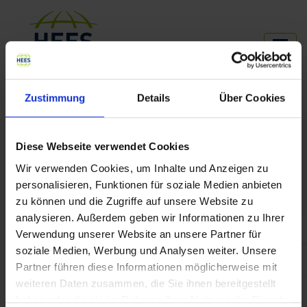
HEES
Über HEES
Unsere Events
Zustimmung
Details
Über Cookies
Diese Webseite verwendet Cookies
Unsere Veranstaltungen
Impulse für das bessere
Wir verwenden Cookies, um Inhalte und Anzeigen zu
personalisieren, Funktionen für soziale Medien anbieten
Arbeiten
zu können und die Zugriffe auf unsere Website zu
analysieren. Außerdem geben wir Informationen zu Ihrer
Hier erhalten Sie einen umfassenden Überblick
Verwendung unserer Website an unsere Partner für
über unsere kommenden Events und Webinare –
soziale Medien, Werbung und Analysen weiter. Unsere
ein vielfältiges Programm, das spannende Einblicke,
Partner führen diese Informationen möglicherweise mit
inspirierende Begegnungen und neue Perspektiven
weiteren Daten zusammen, die Sie ihnen bereitgestellt
bietet! Wir laden Sie herzlich ein, mit uns in den
haben oder die sie im Rahmen Ihrer Nutzung der Dienste
Austausch zu treten, Ideen zu teilen und wertvolle