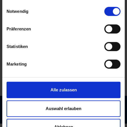
Kontakte zu knüpfen. Freuen Sie sich auf
gesammelt haben.
Einwilligungsauswahl
anregende Gespräche und besondere Erlebnisse.
Notwendig
Wir freuen uns darauf, Sie persönlich oder virtuell
willkommen zu heißen und gemeinsam eine
inspirierende Zeit zu erleben!
Präferenzen
Statistiken
Marketing
Keine Nachrichten verfügbar.
Alle zulassen
Impressum
Datenschutz
AGB (Gewerblich)
AGB
Auswahl erlauben
(Verbraucher)
Hinweisgeberportal
Ablehnen