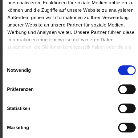
personalisieren, Funktionen für soziale Medien anbieten zu
können und die Zugriffe auf unsere Website zu analysieren.
Außerdem geben wir Informationen zu Ihrer Verwendung
interco Group GmbH
unserer Website an unsere Partner für soziale Medien,
Werbung und Analysen weiter. Unsere Partner führen diese
Informationen möglicherweise mit weiteren Daten
zusammen, die Sie ihnen bereitgestellt haben oder die sie
Mitarbeiter und Arbeitswelten im harmonischen Einklang
im Rahmen Ihrer Nutzung der Dienste gesammelt haben.
Objekt- und Büroeinrichtungen
mehr erfahren
Einwilligungsauswahl
Notwendig
Präferenzen
Statistiken
Krombacher Brauerei
Marketing