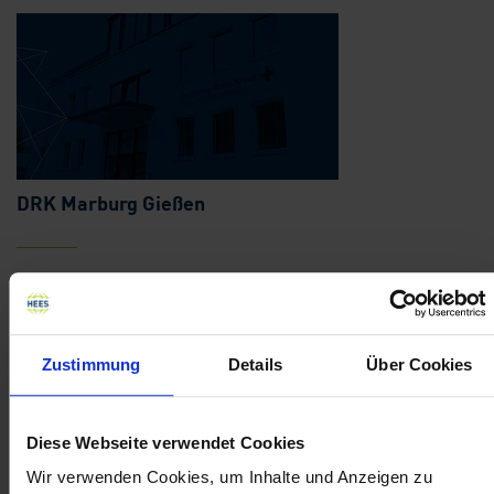
DRK Marburg Gießen
Ergonomische Arbeitsbedingungen für ein starkes
Allgemeinwohl
Objekt- und Büroeinrichtungen
mehr erfahren
Zustimmung
Details
Über Cookies
Diese Webseite verwendet Cookies
Wir verwenden Cookies, um Inhalte und Anzeigen zu