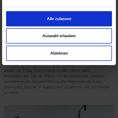
Arbeitermetropole Dortmund.
Positive Voraussetzungen, die auch die beiden Geschäftsführer
Florian Leipold (Hees Bürowelt) und Uwe Thomas (Geschäftsführer
Alle zulassen
Medientechnik Thomas) hervorhoben. Beide betonten die gute
Zusammenarbeit der regionalen Unternehmen, für die auch die
vielen bereits erfolgten Gemeinschaftsprojekte stehen. Das
Auswahl erlauben
Potential für flexible, moderne und hochprofessionelle IT- und
Bürowelten sehen beide im aufgeschlossenen und
innovationfreudigen Ruhrgebiet.
Ablehnen
Auch Roland Klein (Vizepräsident der IHK zu Dortmund) begrüßte
die beiden Unternehmen am neuen Standort und wünschte auch
offiziell viel Erfolg. Interessierte Kunden hatten beim
anschließenden Tag der offenen Tür die Gelegenheit, neueste
Innovationen der Büroeinrichtung und Medientechnik in den
Showrooms hautnah in Augenschein zu nehmen und unmittelbar
zu testen.