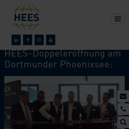
HEES
Über HEES
News
HEES-Doppeleröffnung am
Dortmunder Phoenixsee: