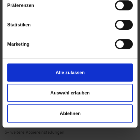
Präferenzen
Statistiken
Marketing
Alle zulassen
1 = s/w Kopie
2= Farbkopie
Auswahl erlauben
3= Anzahl der Kopien
Ablehnen
4= doppelseitige Kopie
5= weitere Kopiereinstellungen