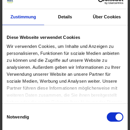
Zustimmung
Details
Über Cookies
Diese Webseite verwendet Cookies
Wir verwenden Cookies, um Inhalte und Anzeigen zu
personalisieren, Funktionen für soziale Medien anbieten
zu können und die Zugriffe auf unsere Website zu
Wenn Sie noch offene Druckaufträge haben, können Sie
analysieren. Außerdem geben wir Informationen zu Ihrer
am Smart One Terminal zwischen Kopieren&Scannen oder
Verwendung unserer Website an unsere Partner für
Drucken auswählen. Sind keine Druckjobs vorhanden,
soziale Medien, Werbung und Analysen weiter. Unsere
öffnet sich direkt der Kopiermodus im Display.
Partner führen diese Informationen möglicherweise mit
weiteren Daten zusammen, die Sie ihnen bereitgestellt
Display am System
haben oder die sie im Rahmen Ihrer Nutzung der Dienste
gesammelt haben.
Einwilligungsauswahl
Notwendig