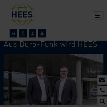
HEES
Über HEES
News
Aus Büro-Funk wird HEES