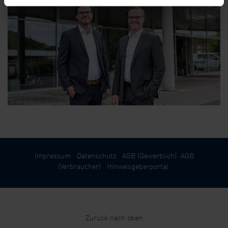
Impressum
Datenschutz
AGB (Gewerblich)
AGB
(Verbraucher)
Hinweisgeberportal
Zurück nach oben