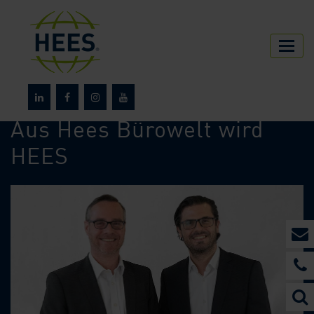
HEES
Über HEES
News
Aus Hees Bürowelt wird
HEES