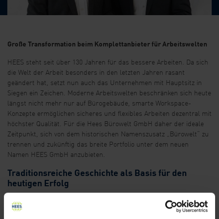
Große Transformation beim Komplettanbieter für Arbeitswelten
HEES steht seit über 130 Jahren für das bessere Arbeiten. Da sich
die Welt der Arbeit besonders in den letzten Jahren rasant
geändert hat, setzt nun auch das Unternehmen mit Hauptsitz in
Siegen ein Zeichen. Moderne Arbeitswelten beschränken sich heute
längst nicht mehr nur auf Bürogebäude, smarte Workspace-
Konzepte ermöglichen sicheres und flexibles Arbeiten dezentral mit
höchster Qualität. Für die Hees Bürowelt GmbH daher der ideale
Zeitpunkt, sich von dem historischen Namenszusatz „Bürowelt“ zu
trennen und zukünftig das breite Portfolio unter dem neuen
Namen HEES GmbH anzubieten.
Traditionsreiche Geschichte als Basis für den
heutigen Erfolg
Das in dritter Generation geführte Familienunternehmen steht
heute mit einem Gesamtumsatz von 70 Millionen Euro im