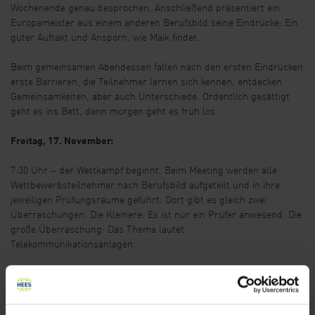
Wochenende genau besprochen. Anschließend präsentiert ein
Europameister aus einem anderen Berufsbild seine Eindrücke: Ein
guter Auftakt und Ansporn, wie Maik findet.
Beim gemeinsamen Abendessen fallen nach den ersten Eindrücken
erste Barrieren, die Teilnehmer lernen sich kennen, entdecken
Gemeinsamkeiten, aber auch Unterschiede. Ordentlich gesättigt
geht es ins Bett, denn morgen geht es früh los.
Freitag, 17. November:
7:30 Uhr – der Wettkampf beginnt. Beim Meeting werden alle
Wettbewerbsteilnehmer nach Berufsbild aufgeteilt und in ihre
jeweiligen Prüfungsräume geführt. Dort gibt es gleich zwei
Überraschungen. Die Kleinere: Es ist nur ein Prüfer anwesend. Die
große Überraschung: Das Thema lautet
Telekommunikationsanlagen.
Für Maik schon ein mittelgroßer Schockmoment: Server und
Netzwerke, sein tägliches Brot. Telefonanlagen? Bislang wegen des
Unternehmensfokus seines Arbeitgebers Hees Bürowelt in seinem