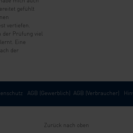
h habe mich auch
reitet gefühlt
enen
t vertiefen.
 der Prüfung viel
lernt. Eine
nach der
“
tenschutz
AGB (Gewerblich)
AGB (Verbraucher)
Hin
Zurück nach oben