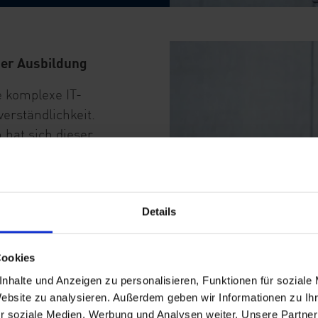
der Ausbildung
 komplexe IT-
verständlichkeit.
hat sich dieser
rtifikat Cisco
rking abgelegt.
, findet Michael
Details
 Teamleiter für
. Gemeinsam mit
Cookies
Fachinformatiker
nhalte und Anzeigen zu personalisieren, Funktionen für soziale
lviert, hat der
Website zu analysieren. Außerdem geben wir Informationen zu I
tand mit Rat und
r soziale Medien, Werbung und Analysen weiter. Unsere Partner