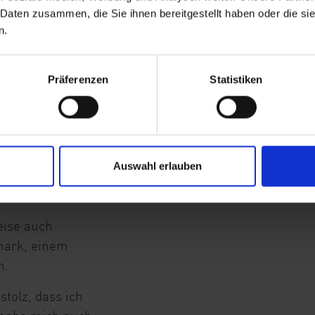
 Daten zusammen, die Sie ihnen bereitgestellt haben oder die s
n.
ber im Self-
olviert und sich
gen,
Präferenzen
Statistiken
möglichkeiten der
rüfung hatte
Auswahl erlauben
 Fragen, teils
eise auch
hark, einem
n.
stolz, dass ich