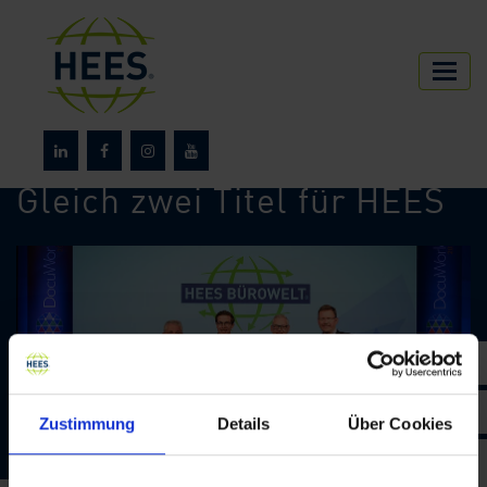
HEES
Über HEES
News
Gleich zwei Titel für HEES
Zustimmung
Details
Über Cookies