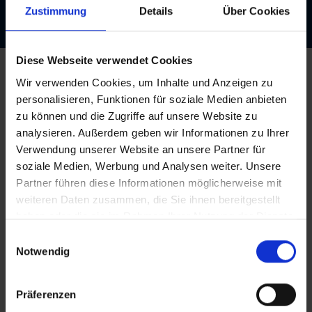
Zustimmung
Details
Über Cookies
Diese Webseite verwendet Cookies
Wir verwenden Cookies, um Inhalte und Anzeigen zu
Auch im Jahr 2019 war die Hees Bürowelt wieder mit einem
personalisieren, Funktionen für soziale Medien anbieten
Stand auf der Ausbildungsmesse in der Siegerlandhalle
zu können und die Zugriffe auf unsere Website zu
vertreten.
analysieren. Außerdem geben wir Informationen zu Ihrer
Mehr als 125 Unternehmen und Institutionen aus der Region
Verwendung unserer Website an unsere Partner für
nutzten die Gelegenheit, um über die vielseitigen
soziale Medien, Werbung und Analysen weiter. Unsere
Ausbildungschancen zu informieren.
Partner führen diese Informationen möglicherweise mit
Auf der eigens eingerichteten Handwerkermeile präsentierte sich
weiteren Daten zusammen, die Sie ihnen bereitgestellt
auch die HEES Bürowelt mit einem breiten Angebot an
haben oder die sie im Rahmen Ihrer Nutzung der Dienste
Ausbildungschancen. Über beide Tage erfreute sich der Stand
gesammelt haben.
Einwilligungsauswahl
hoher Besucherzahlen.
Notwendig
In vielen Einzelgesprächen berieten Gregor Kölsch
(Ausbildungsleiter) und sein Team zu Möglichkeiten und
Präferenzen
Perspektiven einer Ausbildung, die HEES als Büro-Vollsortimenter