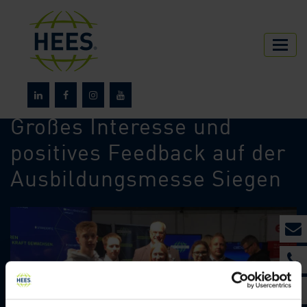
HEES
Über HEES
News
Großes Interesse und
positives Feedback auf der
Ausbildungsmesse Siegen