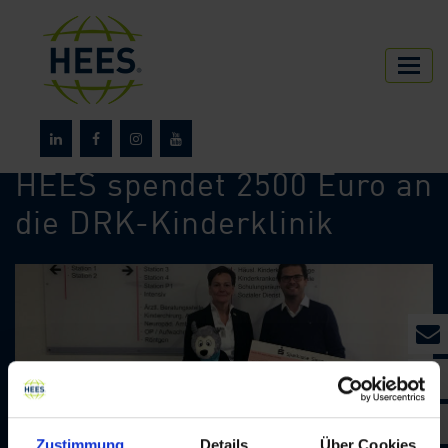
HEES
Über HEES
News
HEES spendet 2500 Euro an
die DRK-Kinderklinik
Zustimmung
Details
Über Cookies