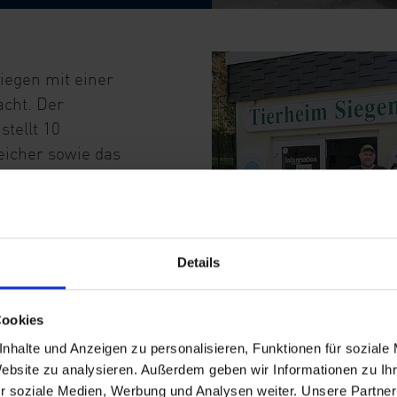
iegen mit einer
cht. Der
stellt 10
eicher sowie das
.
en Beitrag zur
rung der
e neuen Geräte
Details
rmöglichen, ihre
ation der Daten,
Cookies
ommunikation mit
nhalte und Anzeigen zu personalisieren, Funktionen für soziale
h zu erleichtern.
Website zu analysieren. Außerdem geben wir Informationen zu I
r soziale Medien, Werbung und Analysen weiter. Unsere Partner