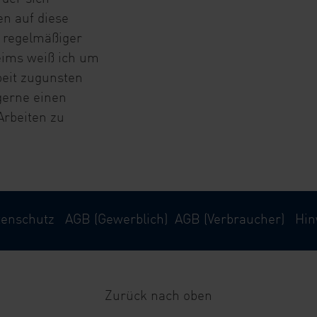
en auf diese
s regelmäßiger
eims weiß ich um
eit zugunsten
 gerne einen
Arbeiten zu
tenschutz
AGB (Gewerblich)
AGB (Verbraucher)
Hin
Zurück nach oben