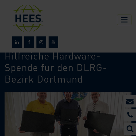
HEES
Über HEES
News
Hilfreiche Hardware-
Spende für den DLRG-
Bezirk Dortmund