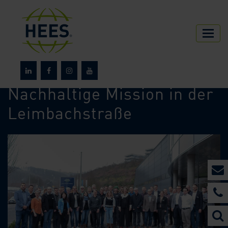
HEES
Über HEES
News
Nachhaltige Mission in der
Leimbachstraße