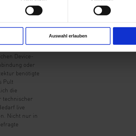
Fräsarbeiten und
 dann die
s, einem
n der Reihe.
Auswahl erlauben
onenten
ichen Device-
nbindung oder
tektur benötigte
s Pult
ich die
r technischer
edarf live
n. Nicht nur in
efragte