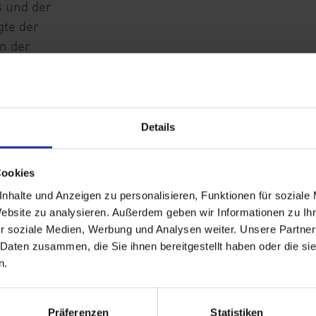
 und der
gte der
on der
mponenten setzt
ne MDF-Platte
arbeiten. Die
 der Oberfläche
Details
uktur zu geben.
 ausgelegt.
Cookies
r eine gute
nhalte und Anzeigen zu personalisieren, Funktionen für soziale
uch bei
Website zu analysieren. Außerdem geben wir Informationen zu I
r soziale Medien, Werbung und Analysen weiter. Unsere Partner
beschrieb Münker
 Daten zusammen, die Sie ihnen bereitgestellt haben oder die s
chritt.
n.
ovative
Präferenzen
Statistiken