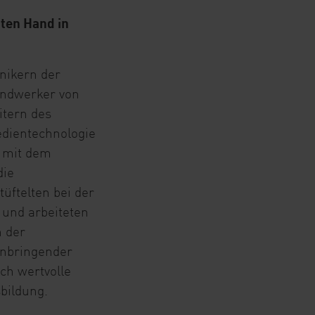
iten Hand in
nikern der
andwerker von
itern des
edientechnologie
r mit dem
die
üftelten bei der
und arbeiteten
n der
nnbringender
ch wertvolle
bildung.