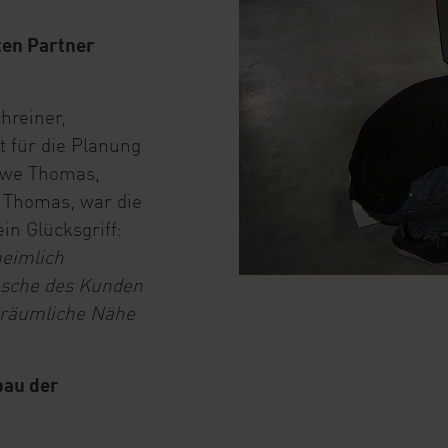
ten Partner
hreiner,
ft für die Planung
 Uwe Thomas,
 Thomas, war die
n Glücksgriff:
heimlich
ünsche des Kunden
e räumliche Nähe
bau der