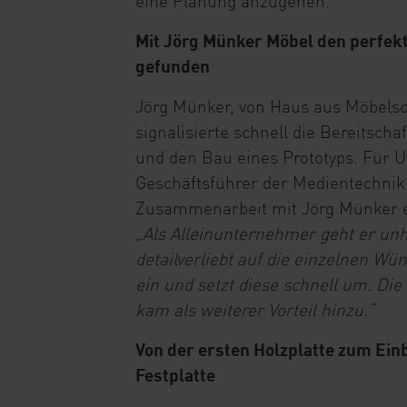
eine Planung anzugehen.
Mit Jörg Münker Möbel den perfek
gefunden
Jörg Münker, von Haus aus Möbelsc
signalisierte schnell die Bereitscha
und den Bau eines Prototyps. Für
Geschäftsführer der Medientechnik
Zusammenarbeit mit Jörg Münker ei
„Als Alleinunternehmer geht er un
detailverliebt auf die einzelnen W
ein und setzt diese schnell um. Di
kam als weiterer Vorteil hinzu.“
Von der ersten Holzplatte zum Ein
Festplatte