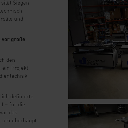
sität Siegen
 technisch
örsäle und
 vor große
ach den
 ein Projekt,
edientechnik
lich definierte
f – für die
war das
g, um überhaupt