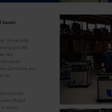
l bauen
er Universität
ösung von der
 an der
ndividuell
Eine Symbiose aus
erner
Unternehmen
ünker Möbel
 in einem